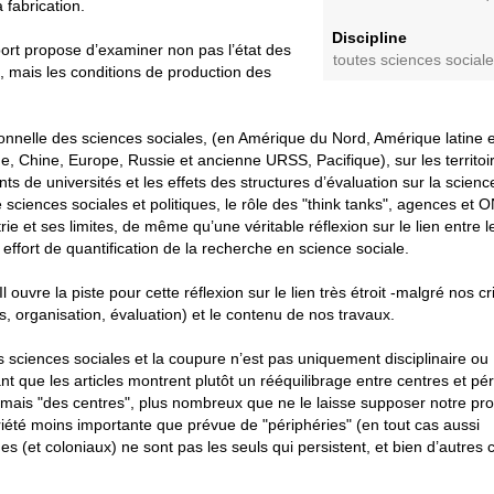
 fabrication.
Discipline
ort propose d’examiner non pas l’état des
toutes sciences social
, mais les conditions de production des
tionnelle des sciences sociales, (en Amérique du Nord, Amérique latine e
, Chine, Europe, Russie et ancienne URSS, Pacifique), sur les territoi
nts de universités et les effets des structures d’évaluation sur la scienc
 sciences sociales et politiques, le rôle des "think tanks", agences et 
rie et ses limites, de même qu’une véritable réflexion sur le lien entre l
effort de quantification de la recherche en science sociale.
l ouvre la piste pour cette réflexion sur le lien très étroit -malgré nos cr
ons, organisation, évaluation) et le contenu de nos travaux.
rs sciences sociales et la coupure n’est pas uniquement disciplinaire ou
 que les articles montrent plutôt un rééquilibrage entre centres et pér
re mais "des centres", plus nombreux que ne le laisse supposer notre pr
variété moins importante que prévue de "périphéries" (en tout cas aussi
es (et coloniaux) ne sont pas les seuls qui persistent, et bien d’autres