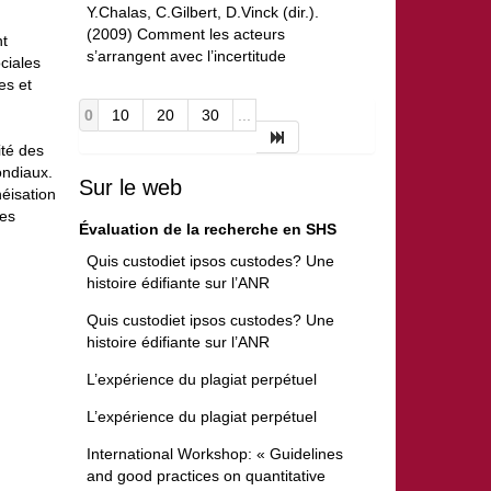
Y.Chalas, C.Gilbert, D.Vinck (dir.).
(2009) Comment les acteurs
nt
s’arrangent avec l’incertitude
ciales
es et
0
10
20
30
...
ité des
ondiaux.
Sur le web
éisation
les
Évaluation de la recherche en SHS
Quis custodiet ipsos custodes? Une
histoire édifiante sur l’ANR
Quis custodiet ipsos custodes? Une
histoire édifiante sur l’ANR
L’expérience du plagiat perpétuel
L’expérience du plagiat perpétuel
International Workshop: « Guidelines
and good practices on quantitative