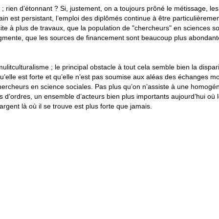
; rien d’étonnant ? Si, justement, on a toujours prôné le métissage, les
rain est persistant, l’emploi des diplômés continue à être particulièreme
ite à plus de travaux, que la population de "chercheurs" en sciences so
gmente, que les sources de financement sont beaucoup plus abondant
ulitculturalisme ; le principal obstacle à tout cela semble bien la dispar
 qu’elle est forte et qu’elle n’est pas soumise aux aléas des échanges m
chercheurs en science sociales. Pas plus qu’on n’assiste à une homogén
rs d’ordres, un ensemble d’acteurs bien plus importants aujourd’hui où 
’argent là où il se trouve est plus forte que jamais.