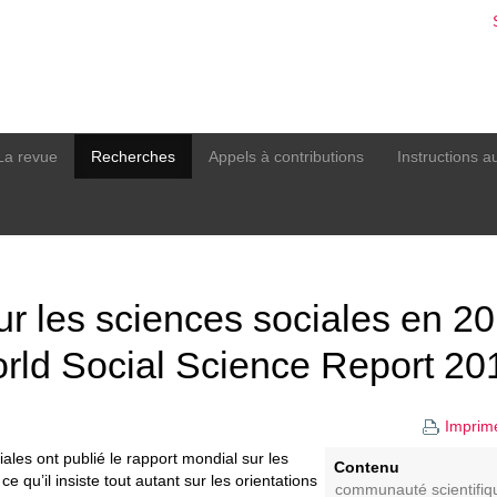
La revue
Recherches
Appels à contributions
Instructions a
ur les sciences sociales en 2
ld Social Science Report 20
Imprim
ales ont publié le rapport mondial sur les
Contenu
 qu’il insiste tout autant sur les orientations
communauté scientifiq