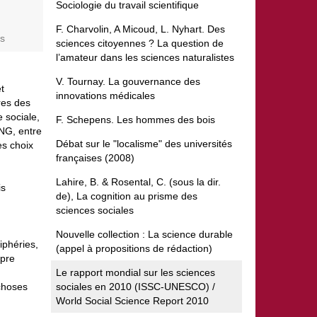
Sociologie du travail scientifique
F. Charvolin, A Micoud, L. Nyhart. Des
es
sciences citoyennes ? La question de
l’amateur dans les sciences naturalistes
V. Tournay. La gouvernance des
t
innovations médicales
res des
e sociale,
F. Schepens. Les hommes des bois
ONG, entre
Débat sur le "localisme" des universités
es choix
françaises (2008)
Lahire, B. & Rosental, C. (sous la dir.
is
de), La cognition au prisme des
sciences sociales
Nouvelle collection : La science durable
iphéries,
(appel à propositions de rédaction)
opre
Le rapport mondial sur les sciences
 choses
sociales en 2010 (ISSC-UNESCO) /
World Social Science Report 2010