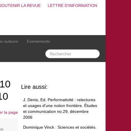
SOUTENIR LA REVUE
LETTRE D'INFORMATION
ux auteurs
Evenements
010
Lire aussi:
10
J. Denis, Ed. Performativité : relectures
et usages d’une notion frontière. Études
et communication no.29, décembre
er la page
2006
Dominique Vinck : Sciences et sociétés.
ue