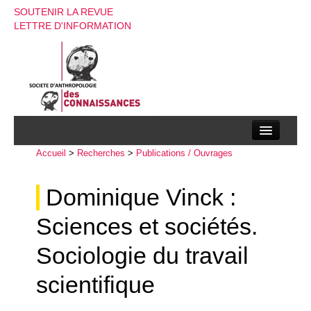
SOUTENIR LA REVUE
LETTRE D'INFORMATION
Accueil
La société d’anthropologie des connaissances
>
Recherches
>
Publications / Ouvrages
La revue
Dominique Vinck :
Recherches
Sciences et sociétés.
Appels à contributions
Sociologie du travail
Instructions aux auteurs
scientifique
Evenements