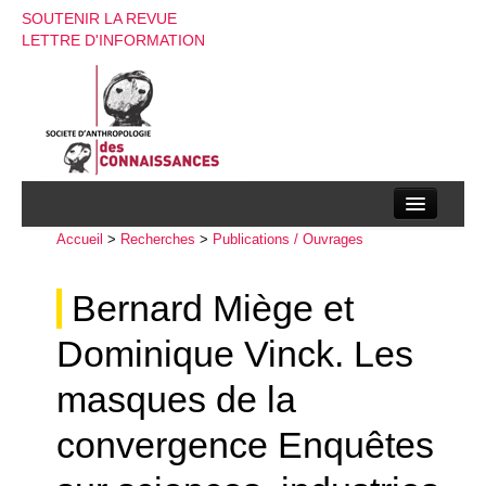
SOUTENIR LA REVUE
LETTRE D'INFORMATION
Accueil
La société d’anthropologie des connaissances
>
Recherches
>
Publications / Ouvrages
La revue
Bernard Miège et
Recherches
Dominique Vinck. Les
Appels à contributions
masques de la
Instructions aux auteurs
convergence Enquêtes
Evenements