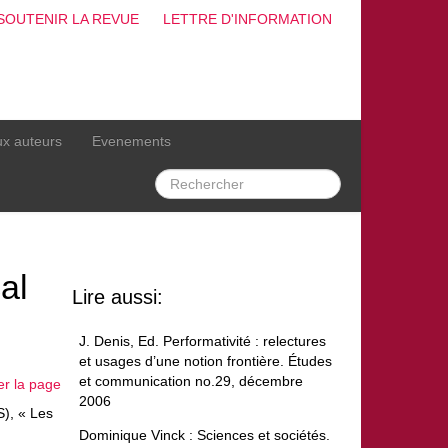
SOUTENIR LA REVUE
LETTRE D'INFORMATION
ux auteurs
Evenements
al
Lire aussi:
J. Denis, Ed. Performativité : relectures
et usages d’une notion frontière. Études
et communication no.29, décembre
er la page
2006
), « Les
Dominique Vinck : Sciences et sociétés.