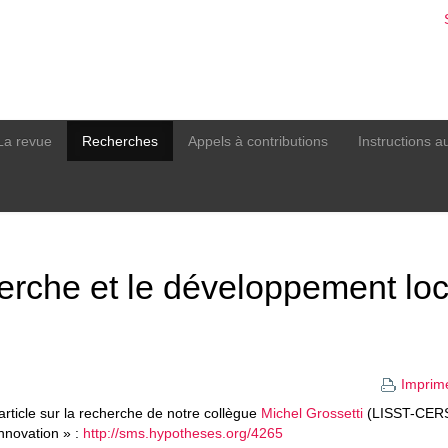
La revue
Recherches
Appels à contributions
Instructions a
herche et le développement loc
Imprim
ticle sur la recherche de notre collègue
Michel Grossetti
(LISST-CERS
nnovation » :
http://sms.hypotheses.org/4265