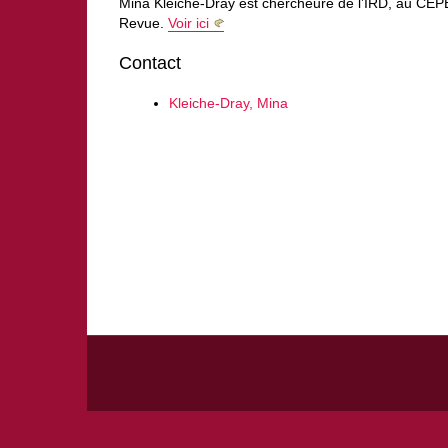
Mina Kleiche-Dray est chercheure de l’IRD, au CEP
Revue.
Voir ici
Contact
Kleiche-Dray, Mina