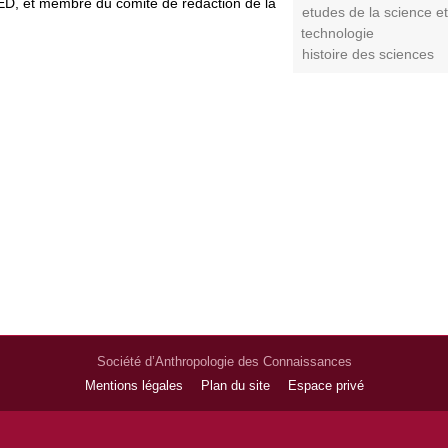
ED, et membre du comité de rédaction de la
etudes de la science et
technologie
histoire des sciences
Société d’Anthropologie des Connaissances
Mentions légales
Plan du site
Espace privé