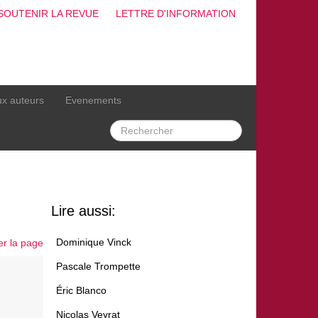
SOUTENIR LA REVUE
LETTRE D'INFORMATION
ux auteurs
Evenements
Lire aussi:
Dominique Vinck
er la page
Pascale Trompette
Éric Blanco
Nicolas Veyrat