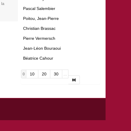
 la
Pascal Salembier
Poitou, Jean-Pierre
Christian Brassac
Pierre Vermersch
Jean-Léon Bouraoui
Béatrice Cahour
0
10
20
30
...