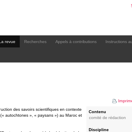
La revue
Recherches
Appels à contributions
Instructions a
Imprim
ruction des savoirs scientifiques en contexte
Contenu
 » (« autochtones », « paysans ») au Maroc et
comité de rédaction
Discipline